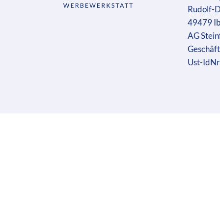
Rudolf-D
49479 I
AG Stein
Geschäft
Ust-IdN