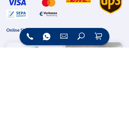
Online Shop
Messesysteme &
Digital Signage
Displays