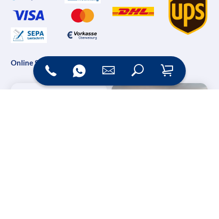
Online Shop
Messesysteme &
Digital Signage
Displays