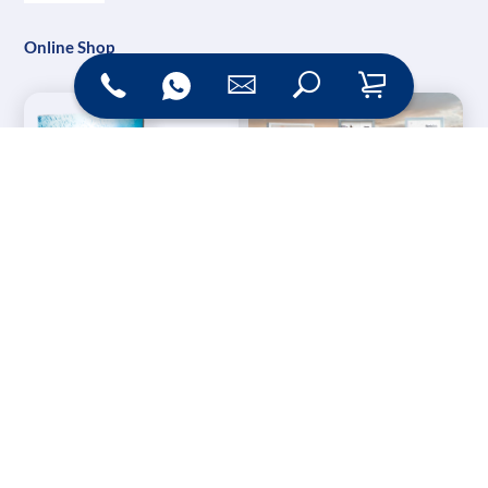
Online Shop
Messesysteme &
Digital Signage
Displays