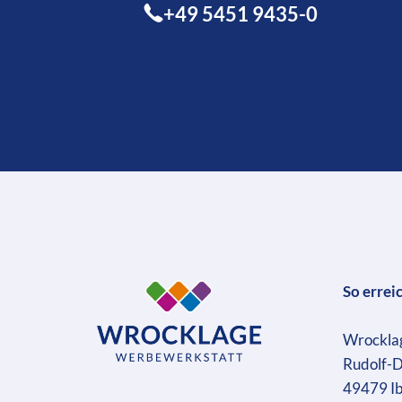
+49 5451 9435-0
So errei
Wrockla
Rudolf-D
49479 I