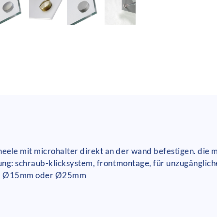
neele mit microhalter direkt an der wand befestigen. die
gung: schraub-klicksystem, frontmontage, für unzugängliche
rei. Ø15mm oder Ø25mm