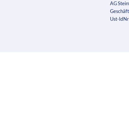
AG Stein
Geschäft
Ust-IdN