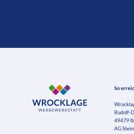
So errei
Wrockla
Rudolf-D
49479 I
AG Stein