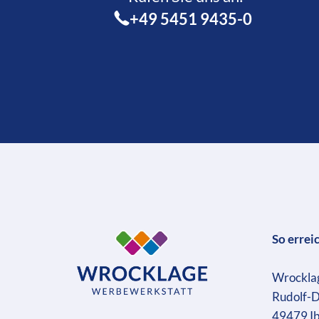
+49 5451 9435-0
So errei
Wrockla
Rudolf-D
49479 I