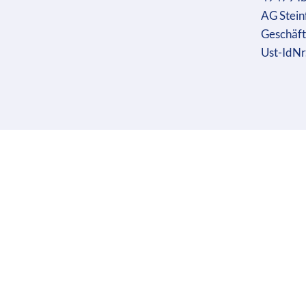
AG Stein
Geschäft
Ust-IdN