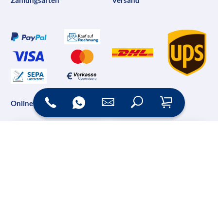
Zahlungsarten
Versand
Online Shop
Messesysteme &
Digital Signage