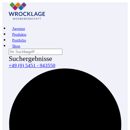
Agentur
Produkte
Portfolio
Shop
Suchergebnisse
+49 (0) 5451 - 943550