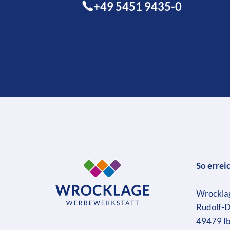
+49 5451 9435-0
So errei
Wrockla
Rudolf-D
49479 I