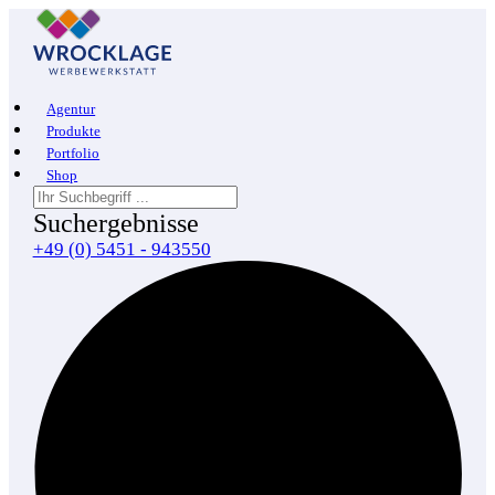
Agentur
Produkte
Portfolio
Shop
Suchergebnisse
+49 (0) 5451 - 943550