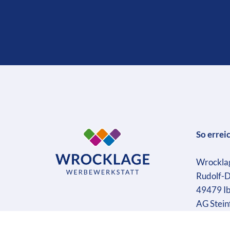
So errei
Wrockla
Rudolf-D
49479 I
AG Stein
Geschäft