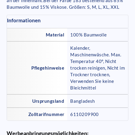
an der Innennaht.Bei der Farbe 183 bestehend aus 85%
Baumwolle und 15% Viskose. Größen: S, M, L, XL, XXL
Informationen
Material
100% Baumwolle
Kalender,
Maschinenwäsche. Max.
Temperatur 40º, Nicht
Pflegehinweise
trocken reinigen, Nicht im
Trockner trocknen,
Verwenden Sie keine
Bleichmittel
Ursprungsland
Bangladesh
Zolltarifnummer
6110209900
Werbeanbringungsmöglichkeiten: