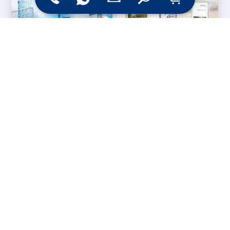
Messesysteme &
Digital Signage
Displays
Werbetechnik
Printprodukte