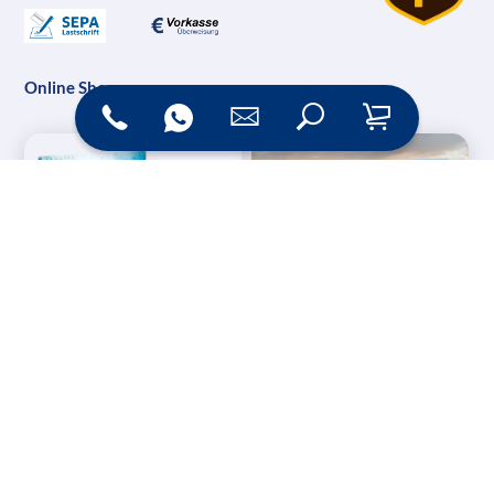
Online Shop
Messesysteme &
Digital Signage
Displays