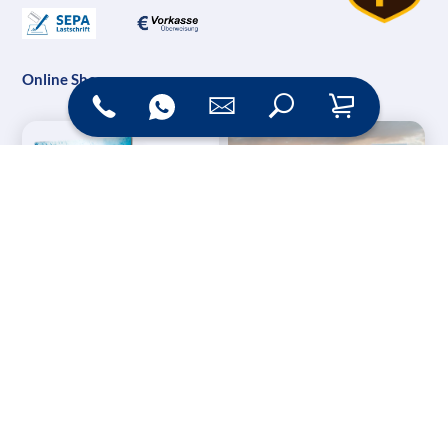
Online Shop
Messesysteme &
Digital Signage
Displays