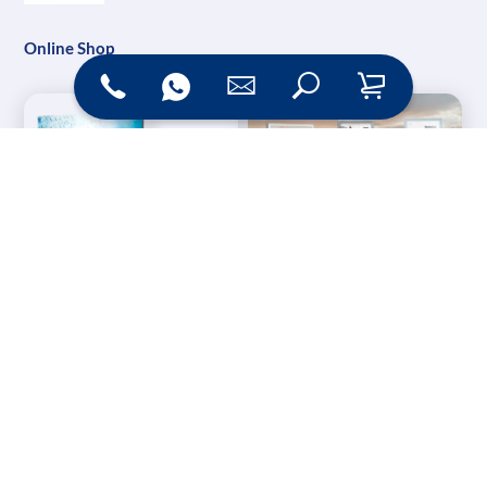
Online Shop
Messesysteme &
Digital Signage
Displays