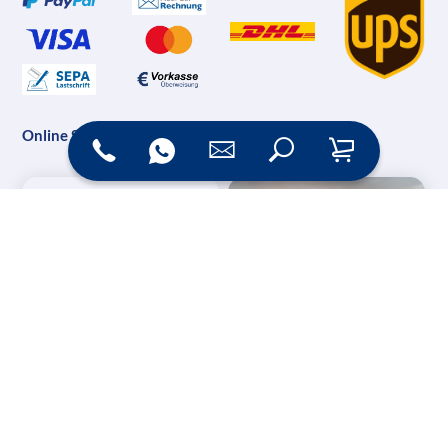
Online Shop
Messesysteme &
Digital Signage
Displays