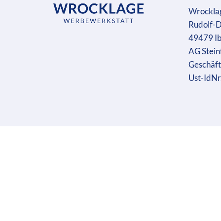
Wrockla
Rudolf-D
49479 I
AG Stein
Geschäft
Ust-IdN