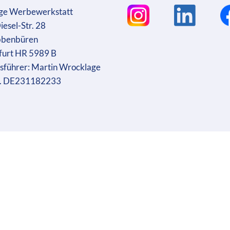
ge Werbewerkstatt
iesel-Str. 28
bbenbüren
furt HR 5989 B
sführer: Martin Wrocklage
r. DE231182233