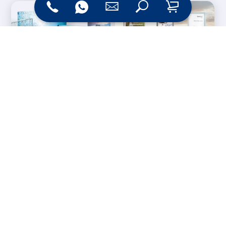
Messesysteme &
Digital Signage
Displays
Werbetechnik
Printprodukte