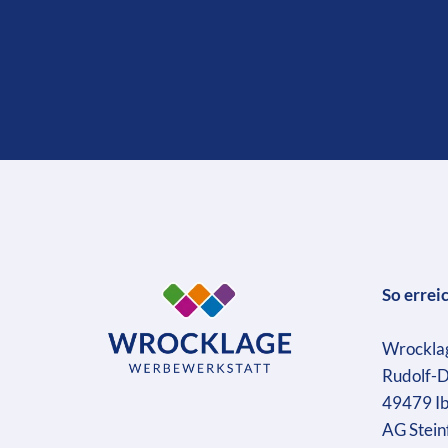
So errei
Wrockla
Rudolf-D
49479 I
AG Stein