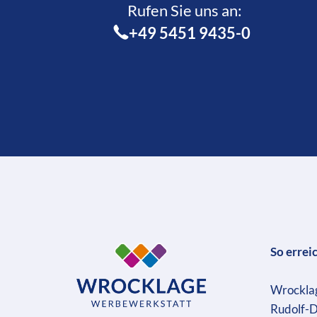
Rufen Sie uns an:­
+49 5451 9435-0
So errei
Wrockla
Rudolf-D