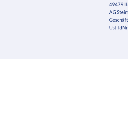
49479 I
AG Stein
Geschäft
Ust-IdN