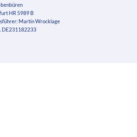
bbenbüren
furt HR 5989 B
sführer: Martin Wrocklage
r. DE231182233