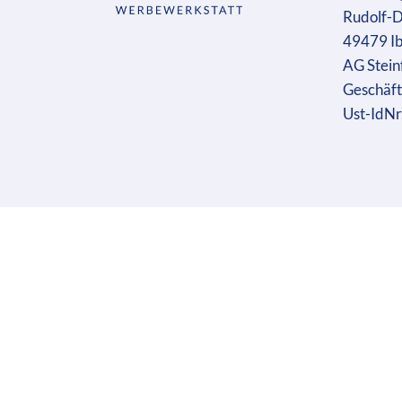
Rudolf-D
49479 I
AG Stein
Geschäft
Ust-IdN