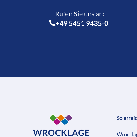
Rufen Sie uns an:­
+49 5451 9435-0
So errei
Wrockla