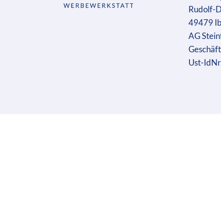
Rudolf-D
49479 I
AG Stein
Geschäft
Ust-IdN