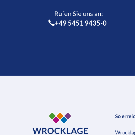
Rufen Sie uns an:­
+49 5451 9435-0
So errei
Wrockla