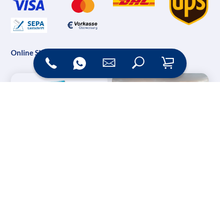
Online Shop
Messesysteme &
Digital Signage
Displays