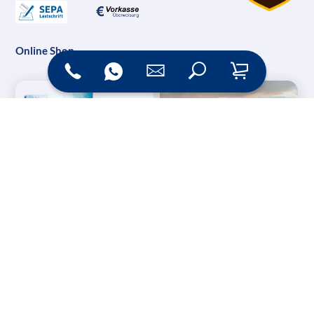
Online Shop
Messesysteme &
Digital Signage
Displays