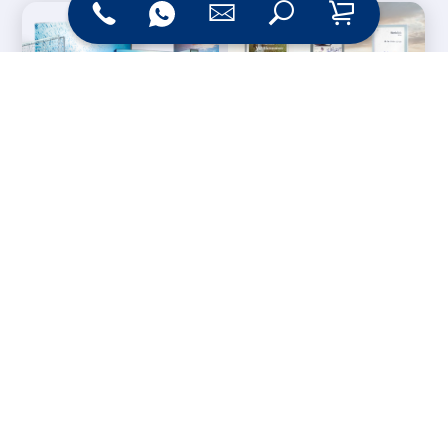
Messesysteme &
Digital Signage
Displays
Werbetechnik
Printprodukte