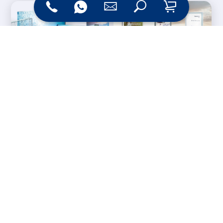
Messesysteme &
Digital Signage
Displays
Werbetechnik
Printprodukte