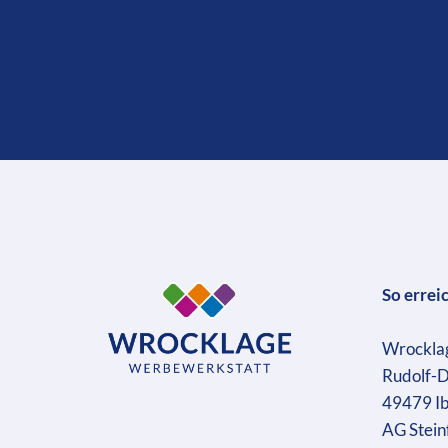
So errei
Wrockla
Rudolf-D
49479 I
AG Stein