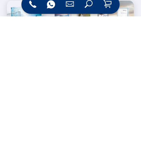
Messesysteme &
Digital Signage
Displays
Werbetechnik
Printprodukte