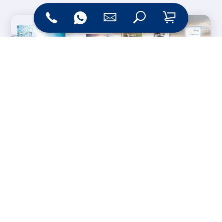
Messesysteme &
Digital Signage
Displays