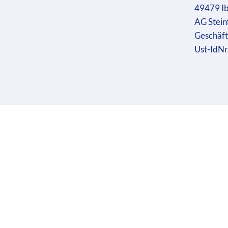
49479 I
AG Stein
Geschäft
Ust-IdN