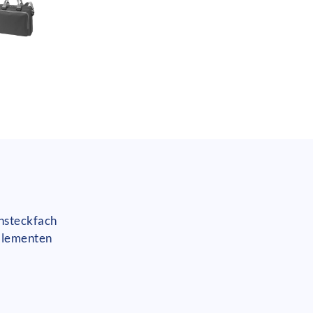
nsteckfach
Elementen
t