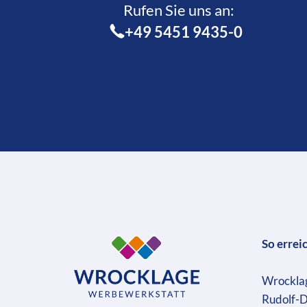
Rufen Sie uns an:­
+49 5451 9435-0
So errei
Wrockla
Rudolf-D