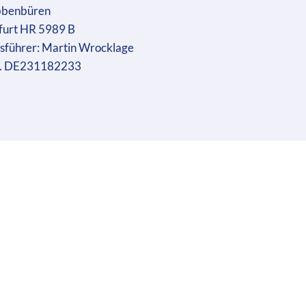
bbenbüren
furt HR 5989 B
sführer: Martin Wrocklage
r. DE231182233