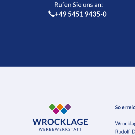
Rufen Sie uns an:­
+49 5451 9435-0
So errei
Wrockla
Rudolf-D