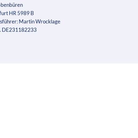
bbenbüren
furt HR 5989 B
sführer: Martin Wrocklage
r. DE231182233