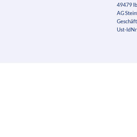
49479 I
AG Stein
Geschäft
Ust-IdN