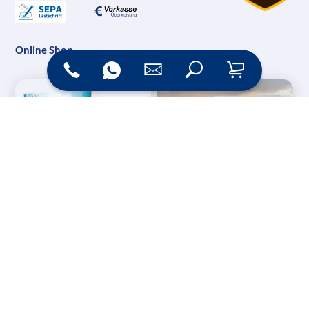
Online Shop
Messesysteme &
Digital Signage
Displays