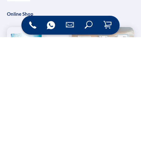
Online Shop
Messesysteme &
Digital Signage
Displays