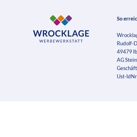
So errei
Wrockla
Rudolf-D
49479 I
AG Stein
Geschäft
Ust-IdN