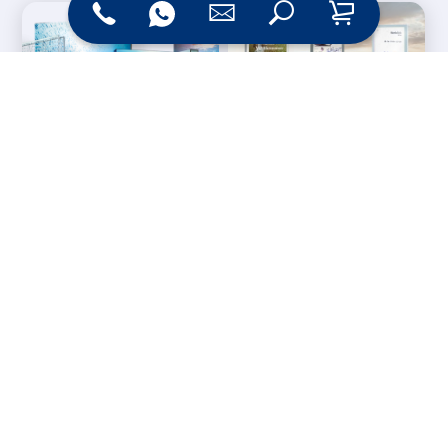
Messesysteme &
Digital Signage
Displays
Werbetechnik
Printprodukte