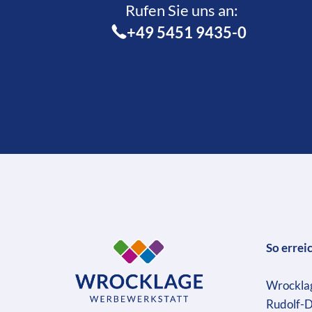
Rufen Sie uns an:­
+49 5451 9435-0
So errei
Wrockla
Rudolf-D