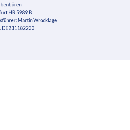
bbenbüren
furt HR 5989 B
sführer: Martin Wrocklage
r. DE231182233