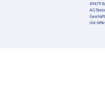
49479 I
AG Stein
Geschäft
Ust-IdN