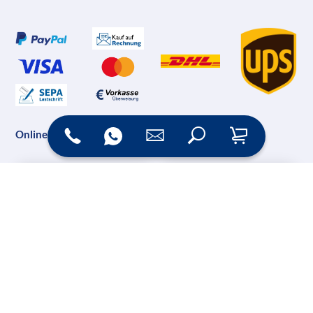
Online Shop
Messesysteme &
Digital Signage
Displays