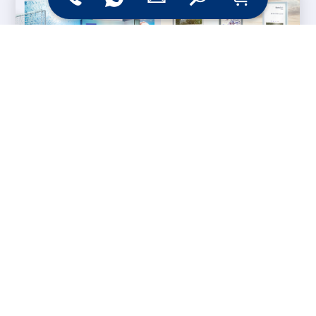
Messesysteme &
Digital Signage
Displays
Werbetechnik
Printprodukte