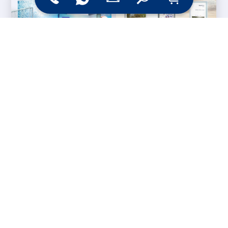
Messesysteme &
Digital Signage
Displays
Werbetechnik
Printprodukte