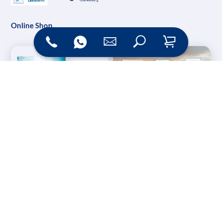
Online Shop
Messesysteme &
Digital Signage
Displays