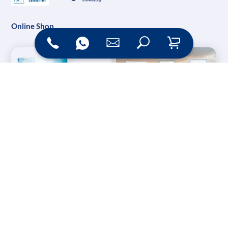
Online Shop
Messesysteme &
Digital Signage
Displays