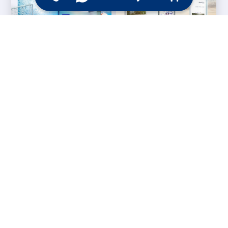
Messesysteme &
Digital Signage
Displays
Werbetechnik
Printprodukte