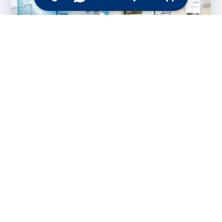
Messesysteme &
Digital Signage
Displays
Werbetechnik
Printprodukte