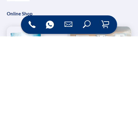
Online Shop
Messesysteme &
Digital Signage
Displays