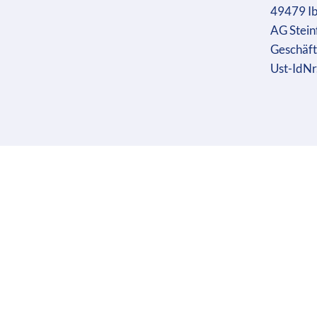
49479 I
AG Stein
Geschäft
Ust-IdN