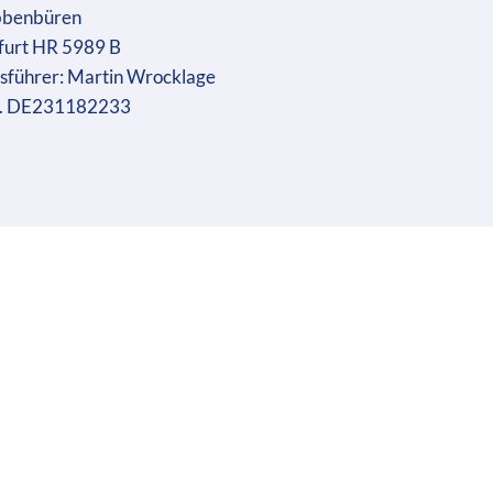
bbenbüren
furt HR 5989 B
sführer: Martin Wrocklage
r. DE231182233