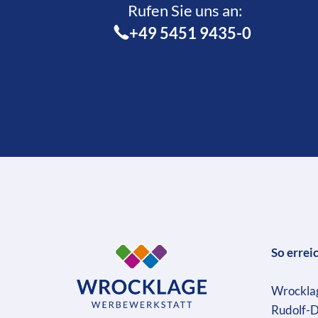
Rufen Sie uns an:­
+49 5451 9435-0
So errei
Wrockla
Rudolf-D