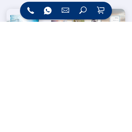
Messesysteme &
Digital Signage
Displays