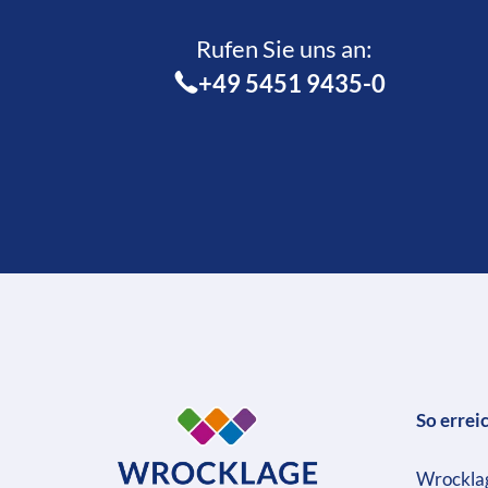
Rufen Sie uns an:­
+49 5451 9435-0
So errei
Wrockla