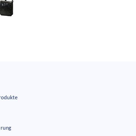
Produkte
erung