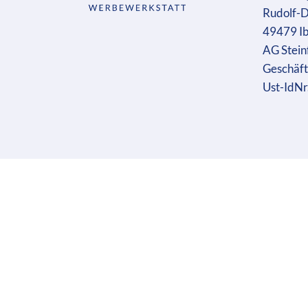
Rudolf-D
49479 I
AG Stein
Geschäft
Ust-IdN