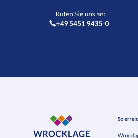
Rufen Sie uns an:­
+49 5451 9435-0
So errei
Wrockla