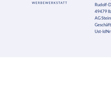
Rudolf-D
49479 I
AG Stein
Geschäft
Ust-IdN